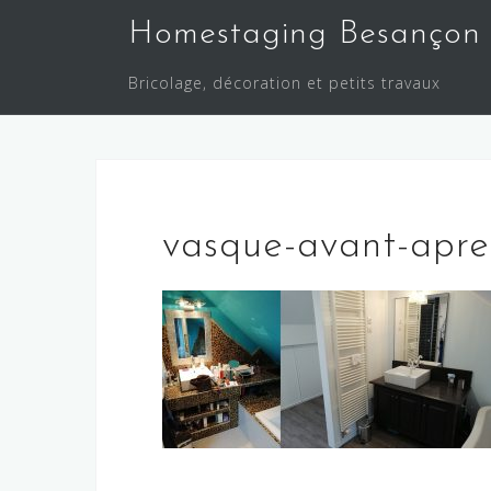
Skip
Homestaging Besançon
to
content
Bricolage, décoration et petits travaux
vasque-avant-apre