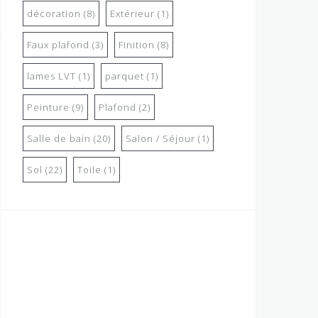
décoration
(8)
Extérieur
(1)
Faux plafond
(3)
Finition
(8)
lames LVT
(1)
parquet
(1)
Peinture
(9)
Plafond
(2)
Salle de bain
(20)
Salon / Séjour
(1)
Sol
(22)
Toile
(1)