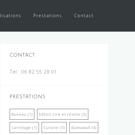
lisations
Prestations
Contact
CONTACT
Tel :
06 82 55 28 01
PRESTATIONS
Bureau
(1)
béton ciré et résine
(5)
carrelage
(1)
Cuisine
(5)
dumawall
(4)