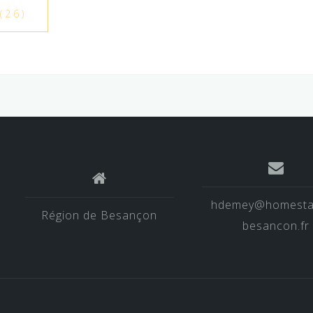
hdemey@homesta
Région de Besançon
besancon.fr