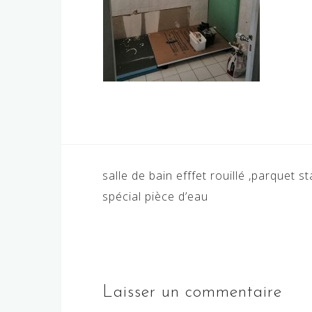
Navigation
salle de bain efffet rouillé ,parquet sta
de
spécial pièce d’eau
l’article
Laisser un commentaire