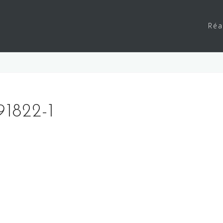
Réa
1822-1