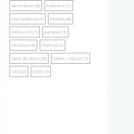
décoration
(8)
Extérieur
(1)
Faux plafond
(3)
Finition
(8)
lames LVT
(1)
parquet
(1)
Peinture
(9)
Plafond
(2)
Salle de bain
(20)
Salon / Séjour
(1)
Sol
(22)
Toile
(1)