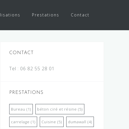
lisations
Prestations
Contact
CONTACT
Tel :
06 82 55 28 01
PRESTATIONS
Bureau
(1)
béton ciré et résine
(5)
carrelage
(1)
Cuisine
(5)
dumawall
(4)