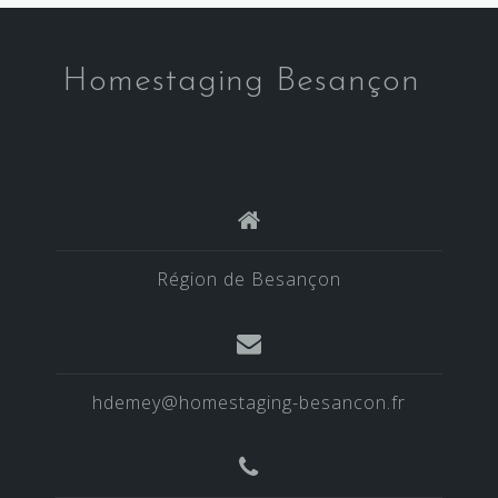
Homestaging Besançon
Région de Besançon
hdemey@homestaging-besancon.fr