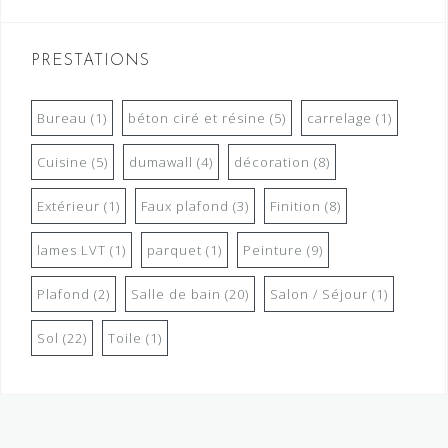
PRESTATIONS
Bureau
(1)
béton ciré et résine
(5)
carrelage
(1)
Cuisine
(5)
dumawall
(4)
décoration
(8)
Extérieur
(1)
Faux plafond
(3)
Finition
(8)
lames LVT
(1)
parquet
(1)
Peinture
(9)
Plafond
(2)
Salle de bain
(20)
Salon / Séjour
(1)
Sol
(22)
Toile
(1)