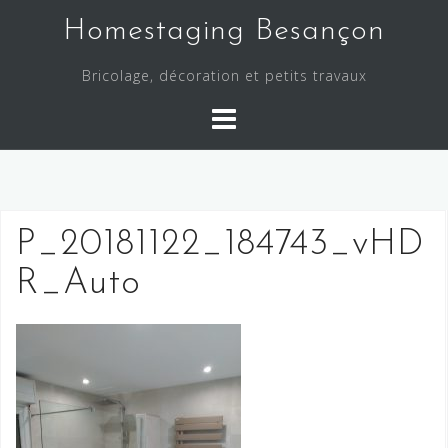
Skip
Homestaging Besançon
to
content
Bricolage, décoration et petits travaux
P_20181122_184743_vHD
R_Auto