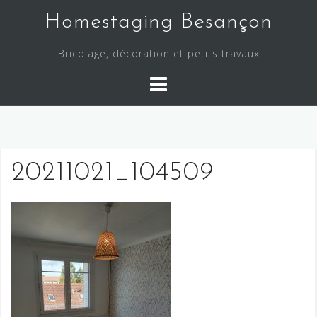
Skip
Homestaging Besançon
to
content
Bricolage, décoration et petits travaux
20211021_104509