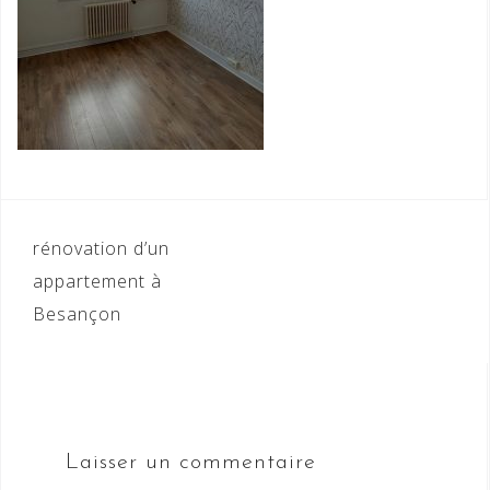
Navigation
rénovation d’un
de
appartement à
Besançon
l’article
Laisser un commentaire