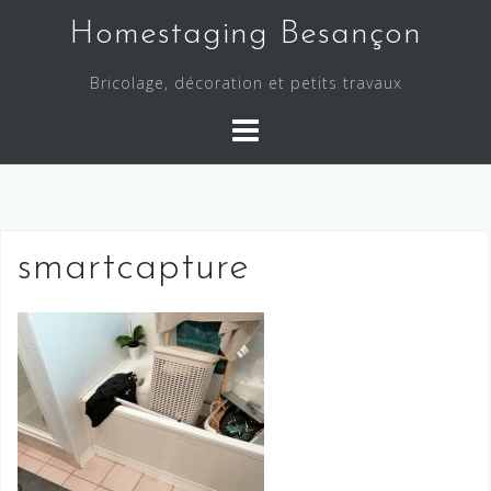
Skip
Homestaging Besançon
to
content
Bricolage, décoration et petits travaux
smartcapture