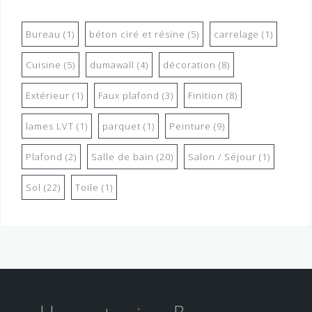
Bureau
(1)
béton ciré et résine
(5)
carrelage
(1)
Cuisine
(5)
dumawall
(4)
décoration
(8)
Extérieur
(1)
Faux plafond
(3)
Finition
(8)
lames LVT
(1)
parquet
(1)
Peinture
(9)
Plafond
(2)
Salle de bain
(20)
Salon / Séjour
(1)
Sol
(22)
Toile
(1)