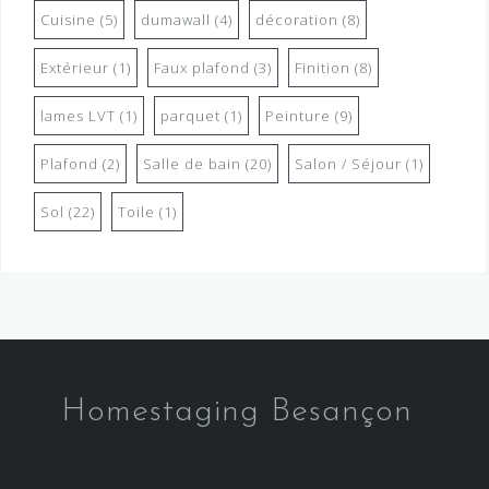
Cuisine
(5)
dumawall
(4)
décoration
(8)
Extérieur
(1)
Faux plafond
(3)
Finition
(8)
lames LVT
(1)
parquet
(1)
Peinture
(9)
Plafond
(2)
Salle de bain
(20)
Salon / Séjour
(1)
Sol
(22)
Toile
(1)
Homestaging Besançon