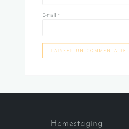
E-mail
*
Homestaging