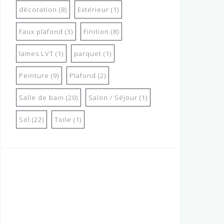
décoration
(8)
Extérieur
(1)
Faux plafond
(3)
Finition
(8)
lames LVT
(1)
parquet
(1)
Peinture
(9)
Plafond
(2)
Salle de bain
(20)
Salon / Séjour
(1)
Sol
(22)
Toile
(1)