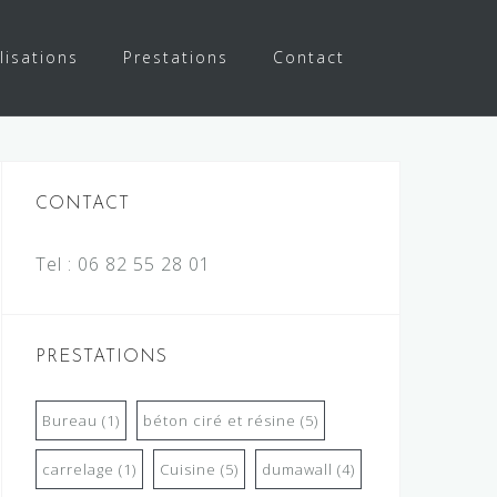
lisations
Prestations
Contact
CONTACT
Tel :
06 82 55 28 01
PRESTATIONS
Bureau
(1)
béton ciré et résine
(5)
carrelage
(1)
Cuisine
(5)
dumawall
(4)