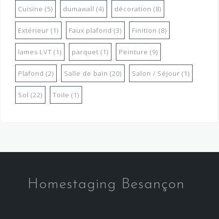
Cuisine
(5)
dumawall
(4)
décoration
(8)
Extérieur
(1)
Faux plafond
(3)
Finition
(8)
lames LVT
(1)
parquet
(1)
Peinture
(9)
Plafond
(2)
Salle de bain
(20)
Salon / Séjour
(1)
Sol
(22)
Toile
(1)
Homestaging Besançon