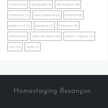
Cuisine
(5)
dumawall
(4)
décoration
(8)
Extérieur
(1)
Faux plafond
(3)
Finition
(8)
lames LVT
(1)
parquet
(1)
Peinture
(9)
Plafond
(2)
Salle de bain
(20)
Salon / Séjour
(1)
Sol
(22)
Toile
(1)
Homestaging Besançon