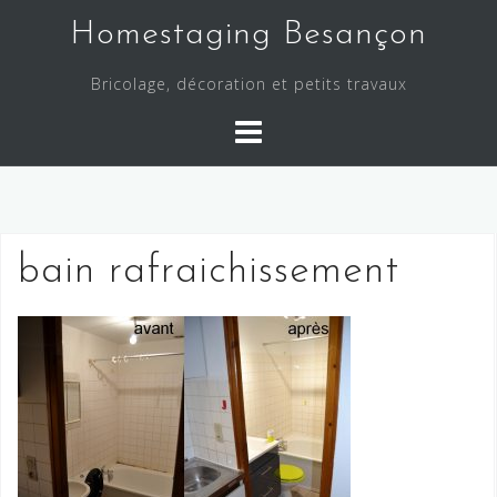
Skip
Homestaging Besançon
to
content
Bricolage, décoration et petits travaux
bain rafraichissement