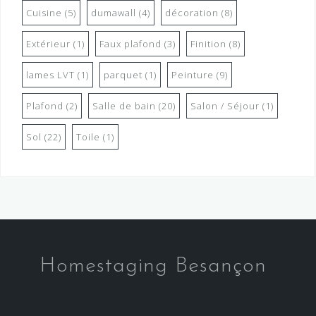
Cuisine
(5)
dumawall
(4)
décoration
(8)
Extérieur
(1)
Faux plafond
(3)
Finition
(8)
lames LVT
(1)
parquet
(1)
Peinture
(9)
Plafond
(2)
Salle de bain
(20)
Salon / Séjour
(1)
Sol
(22)
Toile
(1)
Homestaging Besançon